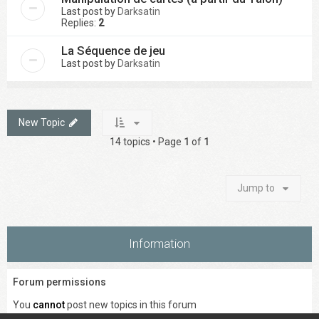
Last post by
Darksatin
Replies:
2
La Séquence de jeu
Last post by
Darksatin
New Topic
14 topics • Page
1
of
1
Jump to
Information
Forum permissions
You
cannot
post new topics in this forum
You
cannot
reply to topics in this forum